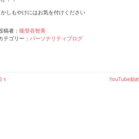
うかしもやけにはお気を付けください
投稿者：
能登谷智美
カテゴリー：
パーソナリティブログ
次
日々
YouTube始
の
記
事: