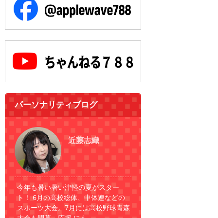
ー
シ
ョ
ン
パーソナリティブログ
近藤志織
今年も暑い暑い津軽の夏がスター
ト！ 6月の高校総体、中体連などの
スポーツ大会。7月には高校野球青森
大会も開幕。応援 にも