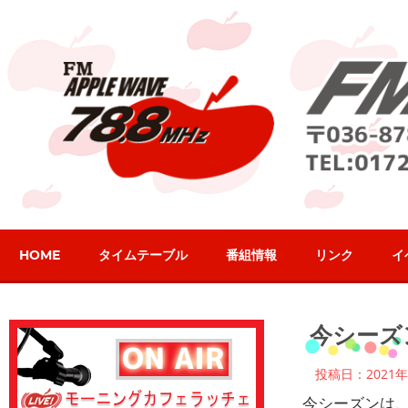
コ
ン
テ
ン
ツ
へ
ス
キ
ッ
プ
HOME
タイムテーブル
番組情報
リンク
イ
2021年1月23日
パーソナリティブ
今シーズ
投稿日：2021年
今シーズンは