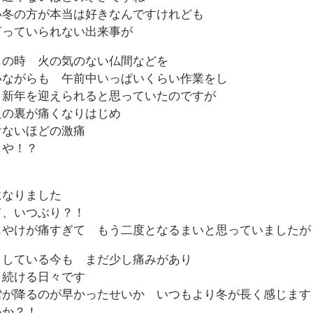
い冬の方が本当は好きなんですけれども
言っていられない出来事が
じの時 火の気のない仏間などを
いながらも 午前中いっぱいくらい作業をし
り新年を迎えられると思っていたのですが
足の裏が痛くなりはじめ
けないほどの激痛
しや！？
になりました
て、いつぶり？！
もやけが痛すぎて もう二度となるまいと思っていましたが
としている今も まだ少し痛みがあり
り続ける日々です
雪が降るのが早かったせいか いつもより冬が長く感じます
いか？！