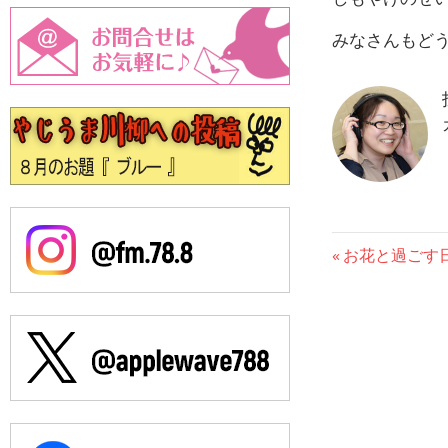
みなさんもど
投
前
お花と過ごす
の
稿
記
事:
ナ
ビ
ゲ