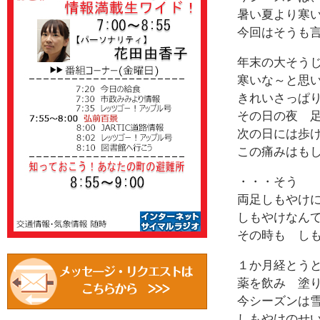
暑い夏より寒
今回はそうも
年末の大そう
寒いな～と思
きれいさっぱ
その日の夜 
次の日には歩
この痛みはも
・・・そう
両足しもやけ
しもやけなん
その時も し
１か月経とう
薬を飲み 塗
今シーズンは
しもやけのせ