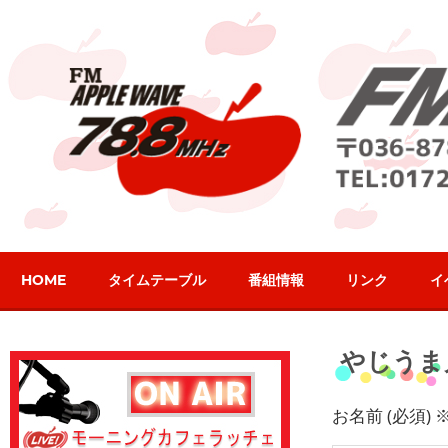
コ
ン
テ
ン
ツ
へ
ス
キ
ッ
プ
HOME
タイムテーブル
番組情報
リンク
イ
やじうま
お名前 (必須)