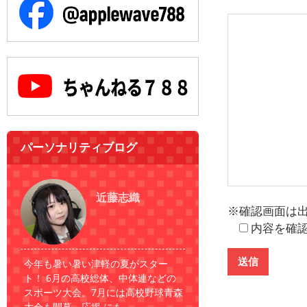
パーソナリティブログ
近藤志織
※確認画面は
内容を確
今年も暑い暑い津軽の夏がスター
ト！ 6月の高校総体、中体連などの
スポーツ大会。7月には高校野球青森
大会も開幕。応援 にも