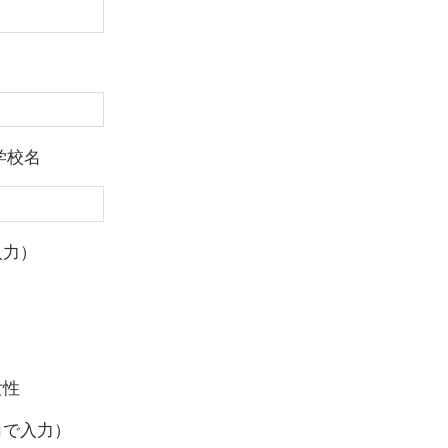
学校名
入力）
女性
角で入力）