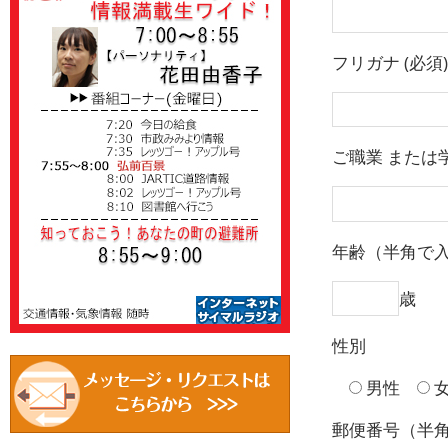
フリガナ (必須)
ご職業 または
年齢（半角で
歳
性別
男性
郵便番号（半