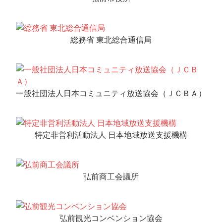
コ
ミ
ュ
総務省 東北総合通信局
ニ
テ
ィ
FM
一般社団法人日本コミュニティ放送協会（ＪＣＢＡ）
放
送
局
特定非営利活動法人 日本地域放送支援機構
弘前商工会議所
弘前観光コンベンション協会