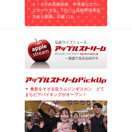
ト！ 6月の高校総体、中体連などの
スポーツ大会。7月には高校野球青森
大会も開幕。応援 にも
▼ 食欲をそそる生ラムジンギスカン どて
まちビアバイキングがオープン！