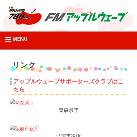
コ
ン
テ
ン
ツ
弘
へ
前
ス
市
キ
の
ッ
リンク
地
プ
域
アップルウェーブサポーターズクラブはこ
情
ちら
報
を
発
青森県庁
信
す
る
弘前市役所