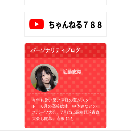
パーソナリティブログ
近藤志織
今年も暑い暑い津軽の夏がスター
ト！ 6月の高校総体、中体連などの
スポーツ大会。7月には高校野球青森
大会も開幕。応援 にも