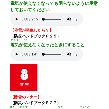
電気
が
使
えなくなっても
困
らないように
用意
しておいてください
【停電が発生したら？】
（防災ハンドブックＰ２５）
でんき
つか
電気
が
使
えなくなったときにすること
【除雪のマナー】
（防災ハンドブックＰ２７）
ゆき
かたず
つぎ
ちゅうい