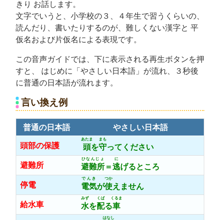
きり お話します。
コ
文字でいうと、小学校の３、４年生で習うくらいの、
ミ
読んだり、書いたりするのが、難しくない漢字と 平
ュ
仮名および片仮名による表現です。
ニ
この音声ガイドでは、下に表示される再生ボタンを押
テ
すと、 はじめに「やさしい日本語」が流れ、３秒後
ィ
に普通の日本語が流れます。
FM
言い換え例
放
送
普通の日本語
やさしい日本語
局
あたま
まも
頭部の保護
頭
を
守
ってください
ひなんじょ
に
避難所
避難所
＝
逃
げるところ
でんき
つか
停電
電気
が
使
えません
みず
くば
くるま
給水車
水
を
配
る
車
はなし