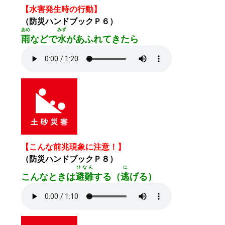
【水害発生時の行動】
（防災ハンドブックＰ６）
あめ
みず
雨
などで
水
があふれてきたら
【こんな前兆現象に注意！】
（防災ハンドブックＰ８）
ひなん
に
こんなときは
避難
する（
逃
げる）