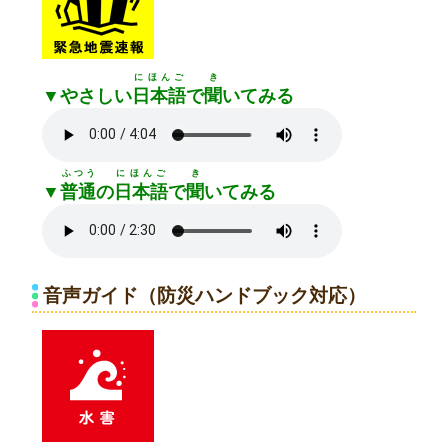
にほんご
き
▼やさしい
日本語
で
聞
いてみる
ふつう
にほんご
き
▼
普通
の
日本語
で
聞
いてみる
音声ガイド（防災ハンドブック対応）