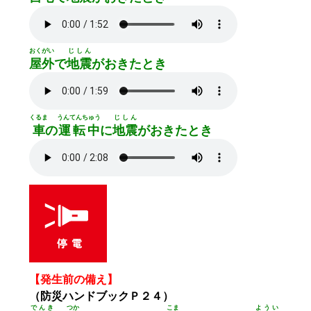
おくがい
じしん
屋外
で
地震
がおきたとき
くるま
うんてんちゅう
じしん
車
の
運転中
に
地震
がおきたとき
【発生前の備え】
（防災ハンドブックＰ２４）
でんき
つか
こま
ようい