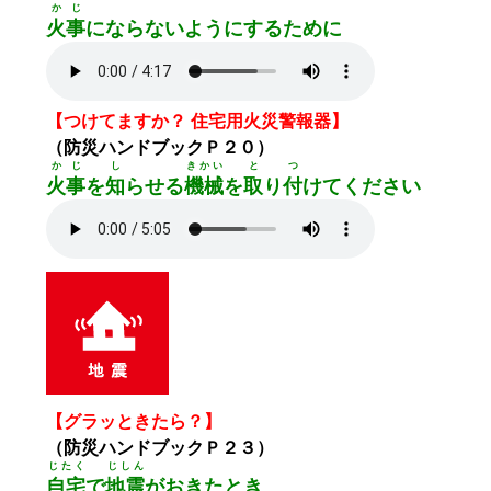
かじ
火事
にならないようにするために
【つけてますか？ 住宅用火災警報器】
（防災ハンドブックＰ２０）
かじ
し
きかい
と
つ
火事
を
知
らせる
機械
を
取
り
付
けてください
【グラッときたら？】
（防災ハンドブックＰ２３）
じたく
じしん
自宅
で
地震
がおきたとき