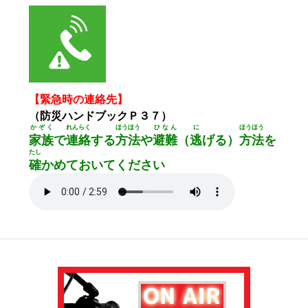
【緊急時の連絡先】
（防災ハンドブックＰ３７）
かぞく
れんらく
ほうほう
ひなん
に
ほうほう
家族
で
連絡
する
方法
や
避難
（
逃
げる）
方法
を
たし
確
かめておいてください