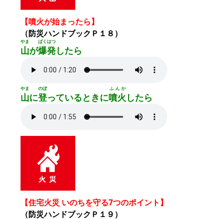
【噴火が始まったら】
（防災ハンドブックＰ１８）
やま
ばくはつ
山
が
爆発
したら
やま
のぼ
ふんか
山
に
登
っているときに
噴火
したら
【住宅火災 いのちを守る7つのポイント】
（防災ハンドブックＰ１９）