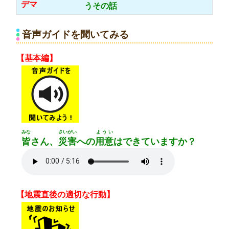
デマ
うその
話
音声ガイドを聞いてみる
【基本編】
みな
さいがい
ようい
皆
さん、
災害
への
用意
はできていますか？
【地震直後の適切な行動】