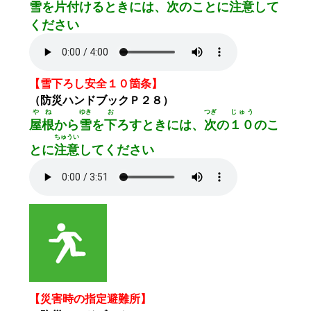
雪
を
片付
けるときには、
次
のことに
注意
して
ください
【雪下ろし安全１０箇条】
（防災ハンドブックＰ２８）
やね
ゆき
お
つぎ
じゅう
屋根
から
雪
を
下
ろすときには、
次
の
１０
のこ
ちゅうい
とに
注意
してください
【災害時の指定避難所】