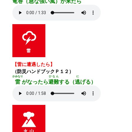
竜巻
（
急
な
強
い
風
）が
来
たら
【雷に遭遇したら】
（防災ハンドブックＰ１２）
かみなり
ひなん
に
雷
がなったら
避難
する（
逃
げる）