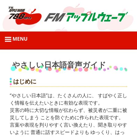
コ
ン
テ
ン
ツ
弘
へ
前
ス
市
キ
の
ッ
やさしい日本語音声ガイド
地
プ
域
はじめに
情
報
“やさしい日本語”は、たくさんの人に、 すばやく正し
を
く情報を伝えたいときに有効な表現です。
発
災害の時に大切な情報が伝わらず、被災者が二重に被
災してしまう ことを防ぐために作られた表現です。
信
言葉や表現を判りやすく言い換えたり、聞き取りやす
す
いように 普通に話すスピードよりも ゆっくり、はっ
る