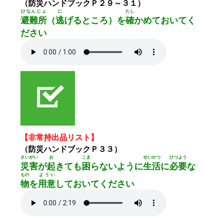
（防災ハンドブックＰ２９～３１）
ひなんじょ
に
たし
避難所
（
逃
げるところ）を
確
かめておいてく
ださい
【非常持出品リスト】
（防災ハンドブックＰ３３）
さいがい
お
こま
せいかつ
ひつよう
災害
が
起
きても
困
らないように
生活
に
必要
な
もの
ようい
物
を
用意
しておいてください