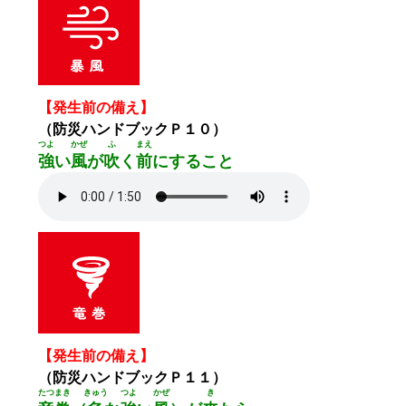
【発生前の備え】
（防災ハンドブックＰ１０）
つよ
かぜ
ふ
まえ
強
い
風
が
吹
く
前
にすること
【発生前の備え】
（防災ハンドブックＰ１１）
たつまき
きゅう
つよ
かぜ
き