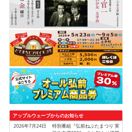
コ
ミ
ュ
ニ
テ
ィ
FM
放
送
局
アップルウェーブからのお知らせ
2026年7月24日
特別番組『弘前ねぷたまつり 実