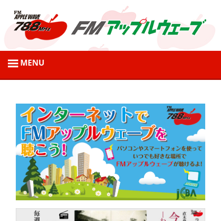
コ
ン
テ
ン
ツ
弘
へ
前
ス
市
キ
の
ッ
地
プ
域
情
報
を
発
信
す
る