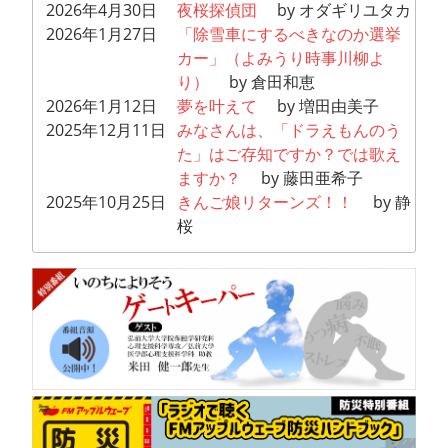
2026年4月30日
夜桜探偵団
by オダギリユタカ
2026年1月27日
「除雪車にするべきなのか選挙
カー」（よみうり時事川柳よ
り）
by 倉田和恵
2026年1月12日
夢を叶えて
by 増田由美子
2025年12月11日
みなさんは、「ドラえもんのう
た」はご存知ですか？では歌え
ますか？
by 藤田亜希子
2025年10月25日
きんご娘リターンズ！！
by 静
桜