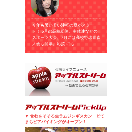
今年も暑い暑い津軽の夏がスター
ト！ 6月の高校総体、中体連などの
スポーツ大会。7月には高校野球青森
大会も開幕。応援 にも
▼ 食欲をそそる生ラムジンギスカン どて
まちビアバイキングがオープン！