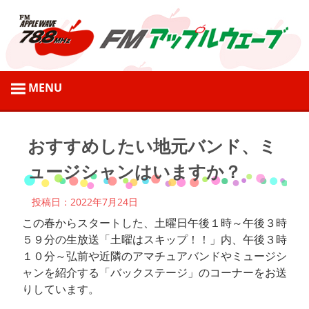
コ
ン
テ
ン
ツ
弘
へ
前
ス
市
キ
の
ッ
2022年7月24日
パーソナリティブログ
おすすめしたい地元バンド、ミ
地
プ
ュージシャンはいますか？
域
情
投稿日：2022年7月24日
報
この春からスタートした、土曜日午後１時～午後３時
を
５９分の生放送「土曜はスキップ！！」内、午後３時
発
１０分～弘前や近隣のアマチュアバンドやミュージシ
信
ャンを紹介する「バックステージ」のコーナーをお送
す
りしています。
る