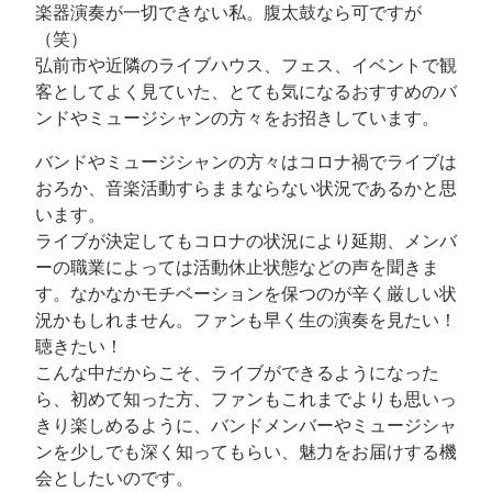
楽器演奏が一切できない私。腹太鼓なら可ですが
コ
（笑）
ミ
弘前市や近隣のライブハウス、フェス、イベントで観
ュ
客としてよく見ていた、とても気になるおすすめのバ
ニ
ンドやミュージシャンの方々をお招きしています。
テ
バンドやミュージシャンの方々はコロナ禍でライブは
ィ
おろか、音楽活動すらままならない状況であるかと思
FM
います。
放
ライブが決定してもコロナの状況により延期、メンバ
送
ーの職業によっては活動休止状態などの声を聞きま
局
す。なかなかモチベーションを保つのが辛く厳しい状
況かもしれません。ファンも早く生の演奏を見たい！
聴きたい！
こんな中だからこそ、ライブができるようになった
ら、初めて知った方、ファンもこれまでよりも思いっ
きり楽しめるように、バンドメンバーやミュージシャ
ンを少しでも深く知ってもらい、魅力をお届けする機
会としたいのです。