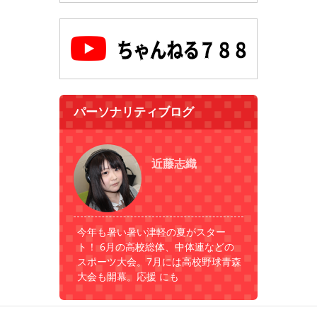
パーソナリティブログ
近藤志織
今年も暑い暑い津軽の夏がスター
ト！ 6月の高校総体、中体連などの
スポーツ大会。7月には高校野球青森
大会も開幕。応援 にも