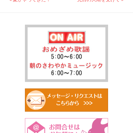
投
の
の
稿
記
記
事:
事:
ナ
ビ
ゲ
ー
シ
ョ
ン