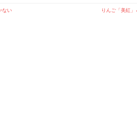
次
かない
りんご「美紅」
の
記
事: