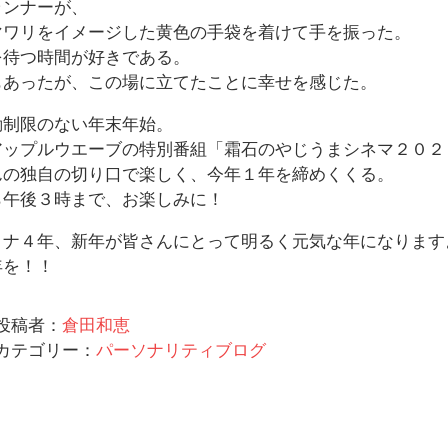
ランナーが、
マワリをイメージした黄色の手袋を着けて手を振った。
を待つ時間が好きである。
もあったが、この場に立てたことに幸せを感じた。
動制限のない年末年始。
アップルウエーブの特別番組「霜石のやじうまシネマ２０２
んの独自の切り口で楽しく、今年１年を締めくくる。
ら午後３時まで、お楽しみに！
ロナ４年、新年が皆さんにとって明るく元気な年になります
年を！！
投稿者：
倉田和恵
カテゴリー：
パーソナリティブログ