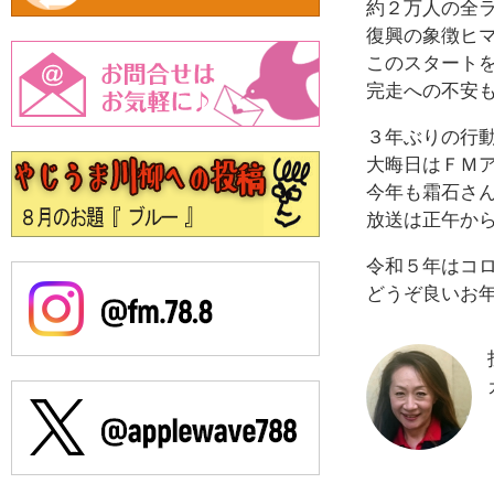
約２万人の全
復興の象徴ヒ
このスタート
完走への不安
３年ぶりの行
大晦日はＦＭ
今年も霜石さ
放送は正午か
令和５年はコ
どうぞ良いお