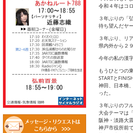
令和４年はコロ
３年ぶりの「
待ち望んだヤ
３年ぶり、リ
県内外から２
今年の私の漢
もうひとつの
STARTとFI
神田、日本橋
った。
３年ぶりのフ
大会テーマは
阪神・淡路大
神戸市役所前