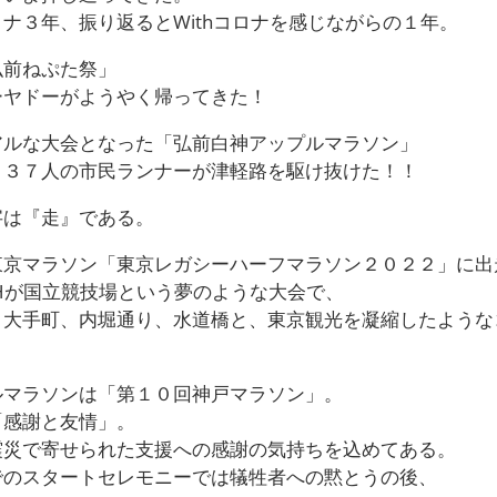
ナ３年、振り返るとWithコロナを感じながらの１年。
弘前ねぷた祭」
ーヤドーがようやく帰ってきた！
アルな大会となった「弘前白神アップルマラソン」
９３７人の市民ランナーが津軽路を駆け抜けた！！
字は『走』である。
東京マラソン「東京レガシーハーフマラソン２０２２」に出
NISHが国立競技場という夢のような大会で、
、大手町、内堀通り、水道橋と、東京観光を凝縮したような
ルマラソンは「第１０回神戸マラソン」。
「感謝と友情」。
震災で寄せられた支援への感謝の気持ちを込めてある。
でのスタートセレモニーでは犠牲者への黙とうの後、