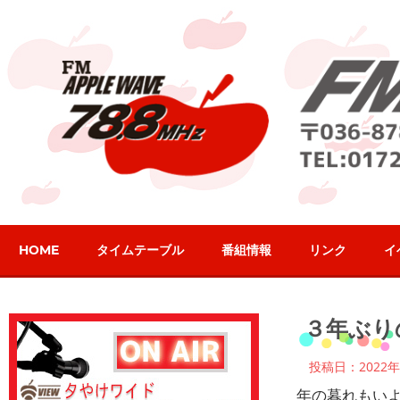
コ
ン
テ
ン
ツ
へ
ス
キ
ッ
プ
HOME
タイムテーブル
番組情報
リンク
イ
2022年12月27日
パーソナリティブ
３年ぶり
投稿日：2022年
年の暮れもい