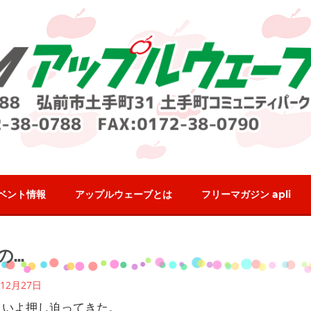
ベント情報
アップルウェーブとは
フリーマガジン apli
ログ
の…
12月27日
よいよ押し迫ってきた。