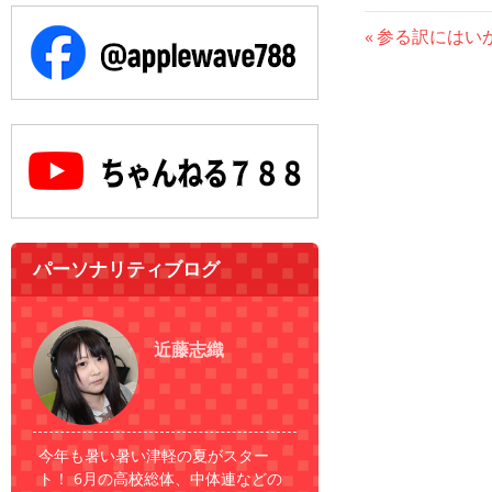
投
前
参る訳にはい
の
稿
記
事:
ナ
ビ
ゲ
ー
パーソナリティブログ
シ
ョ
近藤志織
ン
今年も暑い暑い津軽の夏がスター
ト！ 6月の高校総体、中体連などの