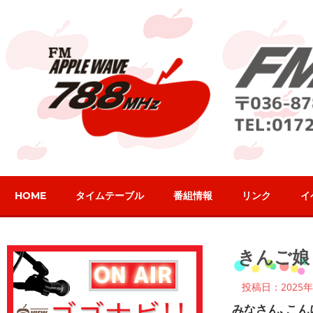
コ
ン
テ
ン
ツ
へ
ス
キ
ッ
プ
HOME
タイムテーブル
番組情報
リンク
イ
2025年10月25日
パーソナリティブ
きんご娘
投稿日：2025年
みなさん､こん