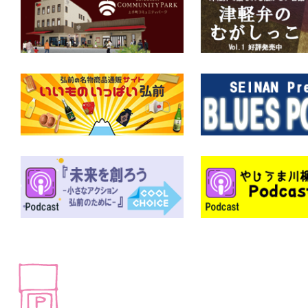
ー
シ
ョ
ン