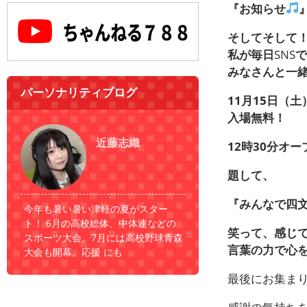
『お知らせ
そしてそして
私が毎日
SNS
で
みなさんと一
パーソナリティブログ
11
月
15
日（土
入場無料！
近藤志織
12
時
30
分オー
題して、
『みんなで四
今年も暑い暑い津軽の夏がスター
ト！ 6月の高校総体、中体連などの
笑って、感じ
スポーツ大会。7月には高校野球青森
言葉の力で心
大会も開幕。応援 にも
最後にお集ま