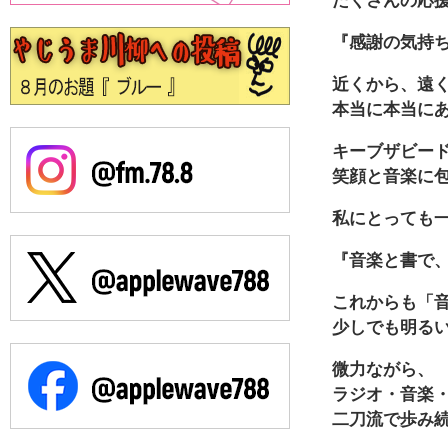
『感謝の気持
近くから、遠
本当に本当に
キーブザビー
笑顔と音楽に
私にとっても
『音楽と書で
これからも「
少しでも明る
微力ながら、
ラジオ・音楽
二刀流で歩み