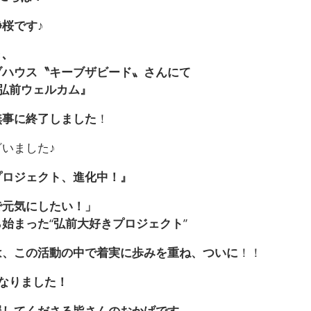
静桜です
♪
､
ブハウス〝キーブザビード〟さんにて
弘前ウェルカム』
無事に終了しました
！
いました♪
プロジェクト、進化中！』
で元気にしたい！」
ら始まった
“
弘前大好きプロジェクト
”
は、この活動の中で着実に歩みを重ね、ついに
！！
なりました！
援してくださる皆さんのおかげです。