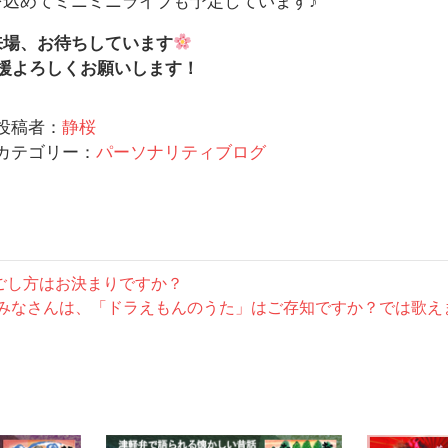
を込めてミニミニライブも予定しています♪
来場、お待ちしています
援よろしくお願いします！
投稿者：
静桜
カテゴリー：
パーソナリティブログ
ごし方はお決まりですか？
次
みなさんは、「ドラえもんのうた」はご存知ですか？では歌え
の
記
事: