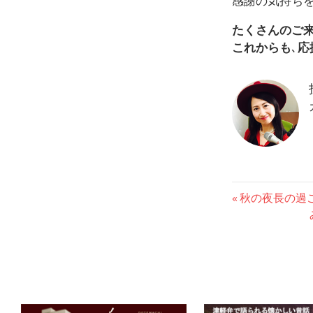
感謝の気持ち
たくさんのご
これからも
､
応
投
前
秋の夜長の過
の
稿
記
事:
ナ
ビ
ゲ