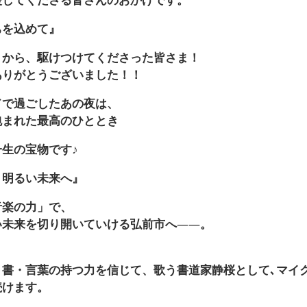
ちを込めて』
くから、駆けつけてくださった皆さま！
ありがとうございました！！
ドで過ごしたあの夜は、
包まれた最高のひととき
一生の宝物です
♪
、明るい未来へ』
音楽の力」で、
い未来を切り開いていける弘前市へ
——
。
・書・言葉の持つ力を信じて、歌う書道家静桜として､マイ
続けます。