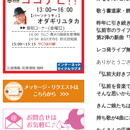
歌う書道家・
昨年に引き続き
弘前市のライ
第
2
弾の新曲『
レコ発ライブ
ありがとうござ
『弘前大好き
「弘前を音楽
そんな思いか
きんご娘たち
持ち歌が
4
曲に
たくさんの応