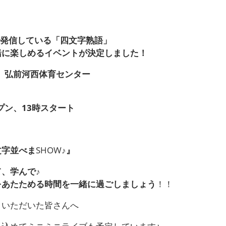
』
！
発信している「四文字熟語」
緒に楽しめるイベントが決定しました！
）弘前河西体育センター
プン、
13
時スタート
文字並べま
SHOW
♪
』
て、学んで
♪
をあたためる時間を一緒に過ごしましょう
！！
りいただいた皆さんへ