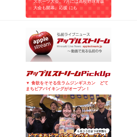
スポーツ大会。7月には高校野球青森
大会も開幕。応援 にも
▼ 食欲をそそる生ラムジンギスカン どて
まちビアバイキングがオープン！