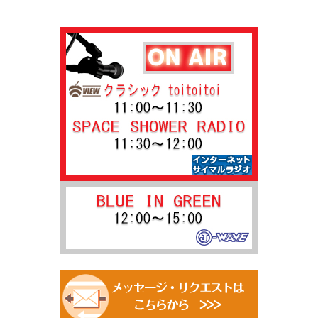
ナ
事:
ビ
ゲ
ー
シ
ョ
ン