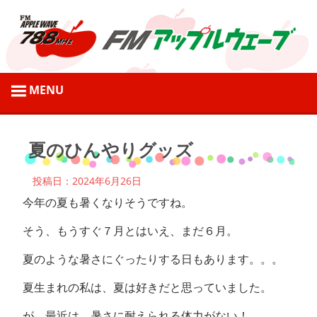
コ
ン
テ
ン
ツ
弘
へ
前
ス
市
キ
の
ッ
2024年6月26日
パーソナリティブログ
夏のひんやりグッズ
地
プ
域
投稿日：2024年6月26日
情
今年の夏も暑くなりそうですね。
報
そう、もうすぐ７月とはいえ、まだ６月。
を
発
夏のような暑さにぐったりする日もあります。。。
信
夏生まれの私は、夏は好きだと思っていました。
す
る
が、最近は、暑さに耐えられる体力がない！