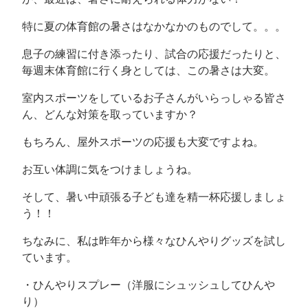
コ
特に夏の体育館の暑さはなかなかのものでして。。。
ミ
ュ
息子の練習に付き添ったり、試合の応援だったりと、
ニ
毎週末体育館に行く身としては、この暑さは大変。
テ
室内スポーツをしているお子さんがいらっしゃる皆さ
ィ
ん、どんな対策を取っていますか？
FM
もちろん、屋外スポーツの応援も大変ですよね。
放
送
お互い体調に気をつけましょうね。
局
そして、暑い中頑張る子ども達を精一杯応援しましょ
う！！
ちなみに、私は昨年から様々なひんやりグッズを試し
ています。
・ひんやりスプレー（洋服にシュッシュしてひんや
り）