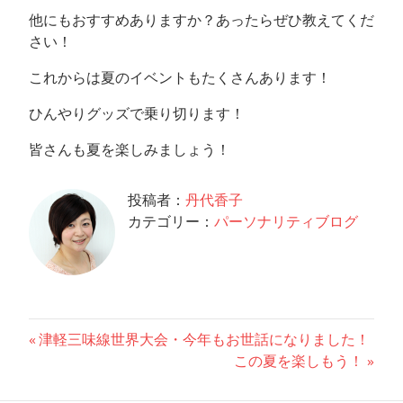
他にもおすすめありますか？あったらぜひ教えてくだ
さい！
これからは夏のイベントもたくさんあります！
ひんやりグッズで乗り切ります！
皆さんも夏を楽しみましょう！
投稿者：
丹代香子
カテゴリー：
パーソナリティブログ
投
前
津軽三味線世界大会・今年もお世話になりました！
の
次
この夏を楽しもう！
稿
記
の
事:
記